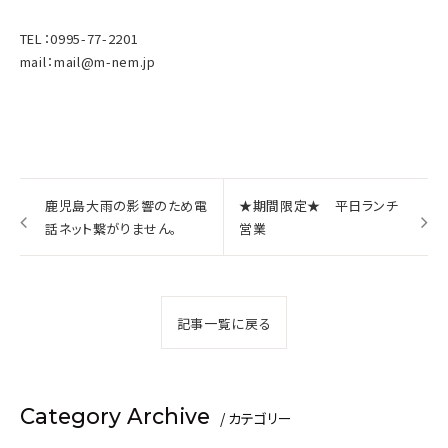
TEL：0995-77-2201
mail：mail@m-nem.jp
鹿児島大雨の影響のため電
★期間限定★ 平日ランチ
話ネット繋がりません。
営業
記事一覧に戻る
BESTRATE
Category Archive
/ カテゴリー
1番お得
公式サイトが