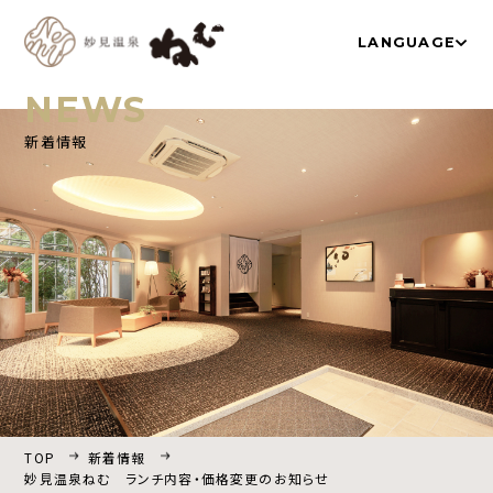
LANGUAGE
NEWS
新着情報
TOP
温泉
お部屋
ネムノキ茶屋
新着情報
アクセス
よくあるご質問
採用情報
プライバシーポリシー
TOP
新着情報
宿泊プラン一覧
妙見温泉ねむ ランチ内容・価格変更のお知らせ