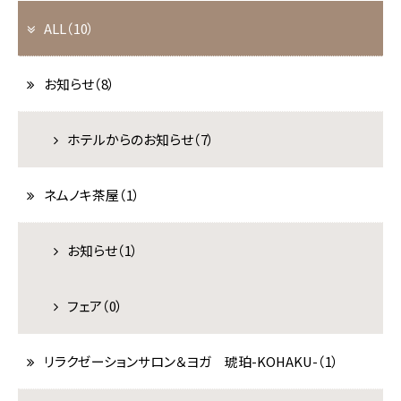
ALL（10）
宿泊
航空券＋宿泊
お知らせ（8）
チェックイン
ホテルからのお知らせ（7）
宿泊数
1泊あたり
室数
ネムノキ茶屋（1）
泊
名
室
お知らせ（1）
検索
フェア（0）
宿泊プラン一覧
リラクゼーションサロン＆ヨガ 琥珀-KOHAKU-（1）
空室カレンダー
お部屋から選ぶ